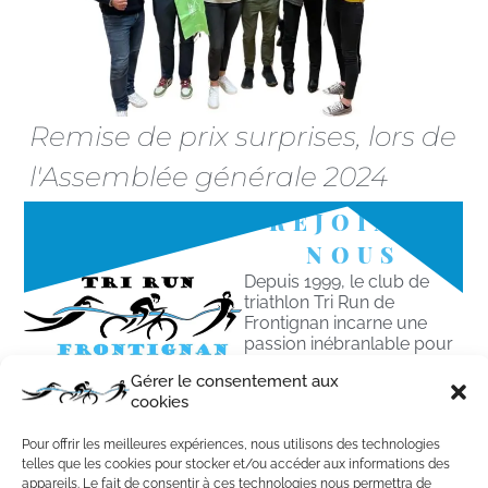
Remise de prix surprises, lors de
l'Assemblée générale 2024
REJOINS-
NOUS
Depuis 1999, le club de
triathlon Tri Run de
Frontignan incarne une
passion inébranlable pour
le sport, le défi personnel
Gérer le consentement aux
et l’esprit d’équipe.
cookies
Son histoire est marquée
Pour offrir les meilleures expériences, nous utilisons des technologies
par l’engagement
telles que les cookies pour stocker et/ou accéder aux informations des
indéfectible de ses
appareils. Le fait de consentir à ces technologies nous permettra de