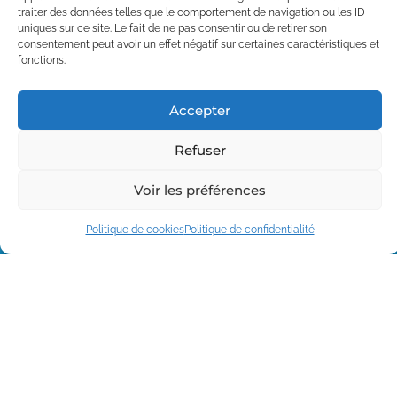
bénévoles dévoués, qui
traiter des données telles que le comportement de navigation ou les ID
portent fièrement les
uniques sur ce site. Le fait de ne pas consentir ou de retirer son
couleurs du club.
consentement peut avoir un effet négatif sur certaines caractéristiques et
fonctions.
Mais ce club ne serait rien
sans ses 90 adhérents.
Alors rejoins-nous vite
Accepter
pour faire partie de cette
grande famille de sportifs !
Refuser
Je m'inscris
Voir les préférences
Politique de cookies
Politique de confidentialité