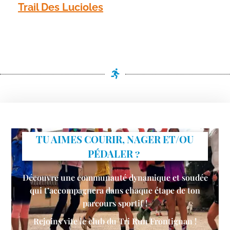
Trail Des Lucioles
TU AIMES COURIR, NAGER ET/OU
PÉDALER ?
Découvre une communauté dynamique et soudée
qui t’accompagnera dans chaque étape de ton
parcours sportif !
Rejoins vite le club du Tri Run Frontignan !