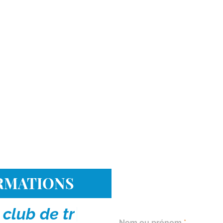
CONTACT
ORMATIONS
FORMULAI
c
l
u
b
d
e
t
r
i
a
|
Nom ou prénom
*