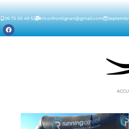
06 75 50 49 52
trirunfrontignan@gmail.com
Septembre
ACCU