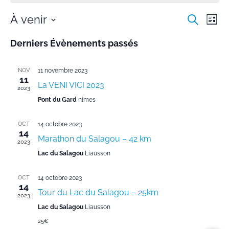
R
À venir
N
R
L
e
a
S
e
i
c
é
Derniers Évènements passés
s
v
c
h
l
t
i
e
e
e
h
r
g
c
NOV
11 novembre 2023
c
e
11
t
a
La VENI VICI 2023
h
2023
i
r
t
e
o
Pont du Gard
nimes
i
c
n
n
o
h
OCT
14 octobre 2023
e
14
n
Marathon du Salagou – 42 km
z
e
2023
d
u
Lac du Salagou
Liausson
e
e
n
e
t
v
d
OCT
14 octobre 2023
u
n
14
a
Tour du Lac du Salagou – 25km
e
2023
t
a
e
Lac du Salagou
Liausson
s
v
.
É
25€